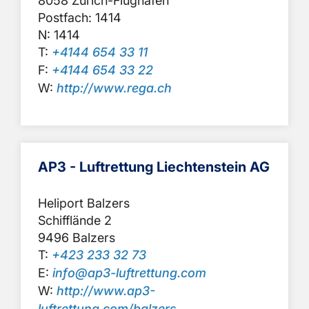
8058 Zürich-Flughafen
Postfach: 1414
N: 1414
T:
+4144 654 33 11
F:
+4144 654 33 22
W:
http://www.rega.ch
AP3 - Luftrettung Liechtenstein AG
Heliport Balzers
Schifflände 2
9496 Balzers
T:
+423 233 32 73
E:
info@ap3-luftrettung.com
W:
http://www.ap3-
luftrettung.com/balzers