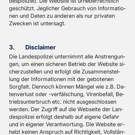
des­po­li­zei). Die Web­site ist ur­he­ber­recht­lich
ge­schützt. Jeg­li­cher Ge­brauch von In­for­ma­tio­
nen und Daten zu an­de­ren als nur pri­va­ten
Zwe­cken ist un­ter­sagt.
3.
Dis­clai­mer
Die Lan­des­po­li­zei un­ter­nimmt alle An­stren­gun­
gen, um einen si­che­ren Be­trieb der Web­site si­
cher­zu­stel­len und er­folgt die Zu­sam­men­stel­
lung der In­for­ma­tio­nen mit der ge­bo­te­nen
Sorg­falt. Den­noch kön­nen Män­gel wie z.B. Da­
ten­ver­lust oder -ver­fäl­schung, Vi­ren­be­fall, Be­
triebs­un­ter­bruch etc. nicht aus­ge­schlos­sen
wer­den. Der Zu­griff auf die Web­sei­te der Lan­
des­po­li­zei er­folgt des­halb auf ei­ge­ne Ge­fahr
und in ei­ge­ner Ver­ant­wor­tung. Die Web­site er­
hebt kei­nen An­spruch auf Rich­tig­keit, Voll­stän­