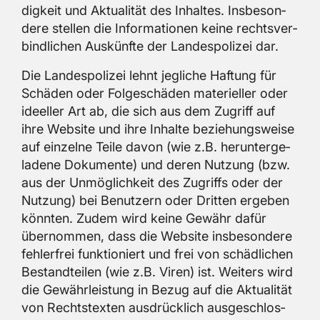
dig­keit und Ak­tua­li­tät des In­hal­tes. Ins­be­son­
de­re stel­len die In­for­ma­tio­nen keine rechts­ver­
bind­li­chen Aus­künf­te der Lan­des­po­li­zei dar.
Die Lan­des­po­li­zei lehnt jeg­li­che Haf­tung für
Schä­den oder Fol­ge­schä­den ma­te­ri­el­ler oder
ide­el­ler Art ab, die sich aus dem Zu­griff auf
ihre Web­site und ihre In­hal­te be­zie­hungs­wei­se
auf ein­zel­ne Teile davon (wie z.B. her­un­ter­ge­
la­de­ne Do­ku­men­te) und deren Nut­zung (bzw.
aus der Un­mög­lich­keit des Zu­griffs oder der
Nut­zung) bei Be­nut­zern oder Drit­ten er­ge­ben
könn­ten. Zudem wird keine Ge­währ dafür
über­nom­men, dass die Web­site ins­be­son­de­re
feh­ler­frei funk­tio­niert und frei von schäd­li­chen
Be­stand­tei­len (wie z.B. Viren) ist. Wei­ters wird
die Ge­währ­leis­tung in Bezug auf die Ak­tua­li­tät
von Rechts­tex­ten aus­drück­lich aus­ge­schlos­