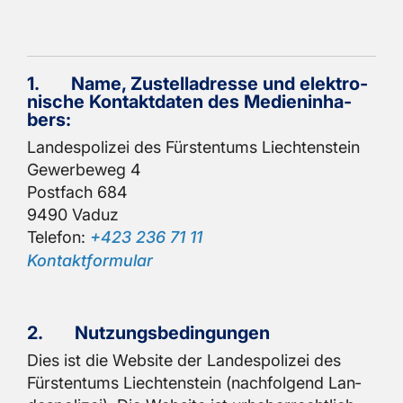
1.
Name, Zu­stell­adres­se und elek­tro­
ni­sche Kon­takt­da­ten des Me­di­en­in­ha­
bers:
Lan­des­po­li­zei des Fürs­ten­tums Liech­ten­stein
Ge­wer­be­weg 4
Post­fach 684
9490 Vaduz
Te­le­fon:
+423 236 71 11
Kon­takt­for­mu­lar
2.
Nut­zungs­be­din­gun­gen
Dies ist die Web­site der Lan­des­po­li­zei des
Fürs­ten­tums Liech­ten­stein (nach­fol­gend Lan­