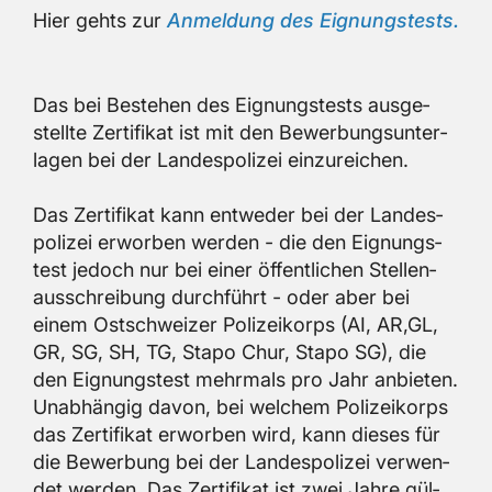
Hier gehts zur
An­mel­dung des Eig­nungs­tests.
Das bei Be­ste­hen des Eig­nungs­tests aus­ge­
stell­te Zer­ti­fi­kat ist mit den Be­wer­bungs­un­ter­
la­gen bei der Lan­des­po­li­zei ein­zu­rei­chen.
Das Zer­ti­fi­kat kann ent­we­der bei der Lan­des­
po­li­zei er­wor­ben wer­den - die den Eig­nungs­
test je­doch nur bei einer öf­fent­li­chen Stel­len­
aus­schrei­bung durch­führt - oder aber bei
einem Ost­schwei­zer Po­li­zei­korps (AI, AR,GL,
GR, SG, SH, TG, Stapo Chur, Stapo SG), die
den Eig­nungs­test mehr­mals pro Jahr an­bie­ten.
Un­ab­hän­gig davon, bei wel­chem Po­li­zei­korps
das Zer­ti­fi­kat er­wor­ben wird, kann die­ses für
die Be­wer­bung bei der Lan­des­po­li­zei ver­wen­
det wer­den. Das Zer­ti­fi­kat ist zwei Jahre gül­