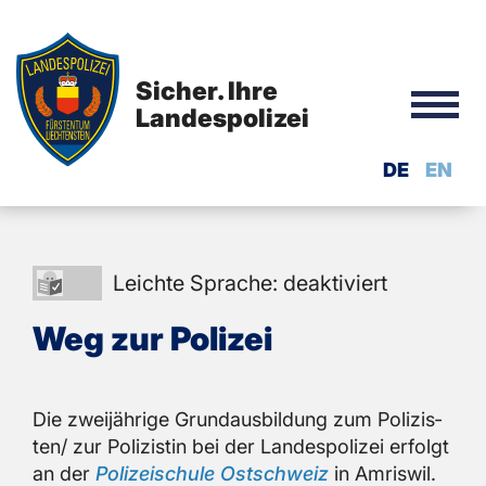
Sicher. Ihre
Landespolizei
DE
EN
Leichte
Leichte Sprache: deaktiviert
Sprache:
Weg zur Po­li­zei
deaktiviert
Die zwei­jäh­ri­ge Grund­aus­bil­dung zum Po­li­zis­
ten/ zur Po­li­zis­tin bei der Lan­des­po­li­zei er­folgt
an der
Po­li­zei­schu­le Ost­schweiz
in Am­ris­wil.