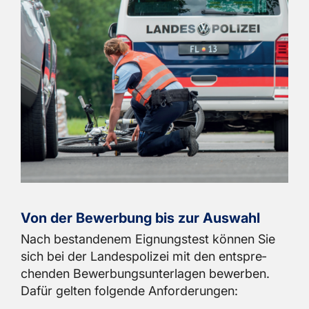
Von der Be­wer­bung bis zur Aus­wahl
Nach be­stan­de­nem Eig­nungs­test kön­nen Sie
sich bei der Lan­des­po­li­zei mit den ent­spre­
chen­den Be­wer­bungs­un­ter­la­gen be­wer­ben.
Dafür gel­ten fol­gen­de An­for­de­run­gen: