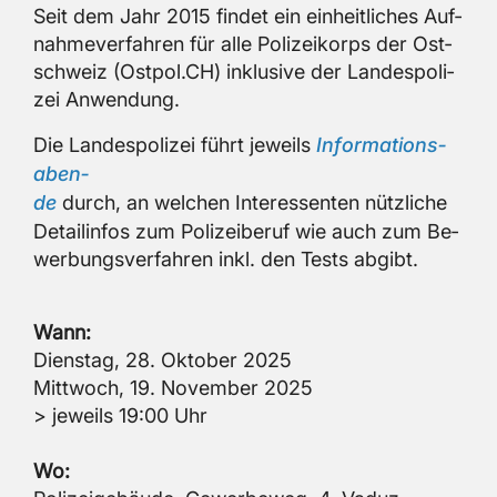
Seit dem Jahr 2015 fin­det ein ein­heit­li­ches Auf­
nah­me­ver­fah­ren für alle Po­li­zei­korps der Ost­
schweiz (Ost­pol.CH) in­klu­si­ve der Lan­des­po­li­
zei An­wen­dung.
Die Lan­des­po­li­zei führt je­weils
In­for­ma­ti­ons­
aben­
de
durch, an wel­chen In­ter­es­sen­ten nütz­li­che
De­tail­in­fos zum Po­li­zei­be­ruf wie auch zum Be­
wer­bungs­ver­fah­ren inkl. den Tests ab­gibt.
Wann:
Diens­tag, 28. Ok­to­ber 2025
Mitt­woch, 19. No­vem­ber 2025
> je­weils 19:00 Uhr
Wo: