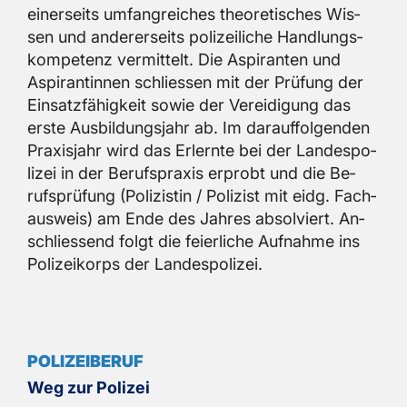
ei­ner­seits um­fang­rei­ches theo­re­ti­sches Wis­
sen und an­de­rer­seits po­li­zei­li­che Hand­lungs­
kom­pe­tenz ver­mit­telt. Die Aspi­ran­ten und
Aspi­ran­tin­nen schlies­sen mit der Prü­fung der
Ein­satz­fä­hig­keit sowie der Ver­ei­di­gung das
erste Aus­bil­dungs­jahr ab. Im dar­auf­fol­gen­den
Pra­xis­jahr wird das Er­lern­te bei der Lan­des­po­
li­zei in der Be­rufs­pra­xis er­probt und die Be­
rufs­prü­fung (Po­li­zis­tin / Po­li­zist mit eidg. Fach­
aus­weis) am Ende des Jah­res ab­sol­viert. An­
schlies­send folgt die fei­er­li­che Auf­nah­me ins
Po­li­zei­korps der Lan­des­po­li­zei.
POLIZEIBERUF
Weg zur Polizei