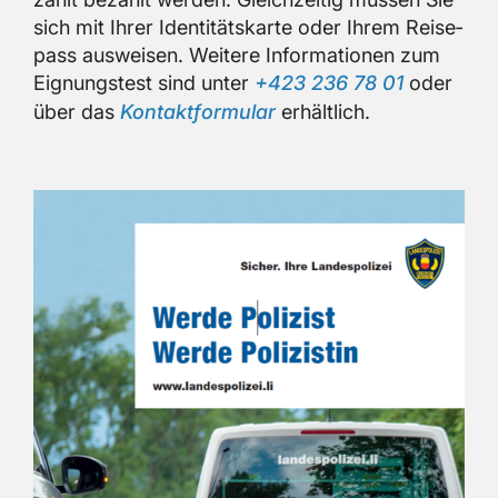
sich mit Ihrer Iden­ti­täts­kar­te oder Ihrem Rei­se­
pass aus­wei­sen. Wei­te­re In­for­ma­tio­nen zum
Eig­nungs­test sind unter
+423 236 78 01
oder
über das
Kon­takt­for­mu­lar
er­hält­lich.