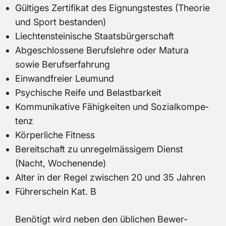
Gül­ti­ges Zer­ti­fi­kat des Eig­nungs­tes­tes (Theo­rie
und Sport be­stan­den)
Liech­ten­stei­ni­sche Staats­bür­ger­schaft
Ab­ge­schlos­se­ne Be­rufs­leh­re oder Ma­tu­ra
sowie Be­rufs­er­fah­rung
Ein­wand­frei­er Leu­mund
Psy­chi­sche Reife und Be­last­bar­keit
Kom­mu­ni­ka­ti­ve Fä­hig­kei­ten und So­zi­al­kom­pe­
tenz
Kör­per­li­che Fit­ness
Be­reit­schaft zu un­re­gel­mäs­si­gem Dienst
(Nacht, Wo­chen­en­de)
Alter in der Regel zwi­schen 20 und 35 Jah­ren
Füh­rer­schein Kat. B
Be­nö­tigt wird neben den üb­li­chen Be­wer­