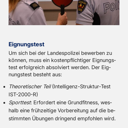
Eig­nungs­test
Um sich bei der Lan­des­po­li­zei be­wer­ben zu
kön­nen, muss ein kos­ten­pflich­ti­ger Eig­nungs­
test er­folg­reich ab­sol­viert wer­den. Der Eig­
nungs­test be­steht aus:
Theo­re­ti­scher Teil
(In­tel­li­genz-Struk­tur-Test
IST-2000-R)
Sport­test
: Er­for­dert eine Grund­fit­ness, wes­
halb eine früh­zei­ti­ge Vor­be­rei­tung auf die be­
stimm­ten Übun­gen drin­gend emp­foh­len wird.