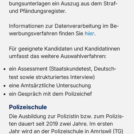
bungs­un­ter­la­gen ein Aus­zug aus dem Straf-
und Pfän­dungs­re­gis­ter.
In­for­ma­tio­nen zur Da­ten­ver­ar­bei­tung im Be­
wer­bungs­ver­fah­ren fin­den Sie
hier
.
Für ge­eig­ne­te Kan­di­da­ten und Kan­di­da­tin­nen
um­fasst das wei­te­re Aus­wahl­ver­fah­ren:
ein As­sess­ment (Staats­kun­de­test, Deutsch­
test sowie struk­tu­rier­tes In­ter­view)
eine Amts­ärzt­li­che Un­ter­su­chung
ein Ge­spräch mit dem Po­li­zei­chef
Po­li­zei­schu­le
Die Aus­bil­dung zur Po­li­zis­tin bzw. zum Po­li­zis­
ten dau­ert seit 2019 zwei Jahre. Im ers­ten
Jahr wird an der Po­li­zei­schu­le in Am­ris­wil (TG)