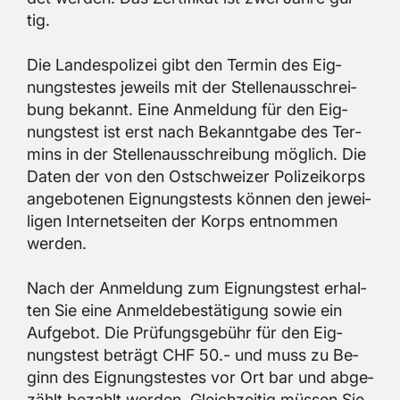
tig.
Die Lan­des­po­li­zei gibt den Ter­min des Eig­
nungs­tes­tes je­weils mit der Stel­len­aus­schrei­
bung be­kannt. Eine An­mel­dung für den Eig­
nungs­test ist erst nach Be­kannt­ga­be des Ter­
mins in der Stel­len­aus­schrei­bung mög­lich. Die
Daten der von den Ost­schwei­zer Po­li­zei­korps
an­ge­bo­te­nen Eig­nungs­tests kön­nen den je­wei­
li­gen In­ter­net­sei­ten der Korps ent­nom­men
wer­den.
Nach der An­mel­dung zum Eig­nungs­test er­hal­
ten Sie eine An­mel­de­be­stä­ti­gung sowie ein
Auf­ge­bot. Die Prü­fungs­ge­bühr für den Eig­
nungs­test be­trägt CHF 50.- und muss zu Be­
ginn des Eig­nungs­tes­tes vor Ort bar und ab­ge­
zählt be­zahlt wer­den. Gleich­zei­tig müs­sen Sie