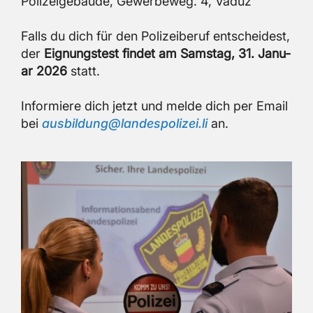
Po­li­zei­ge­bäu­de, Ge­wer­be­weg. 4, Vaduz
Falls du dich für den Po­li­zei­be­ruf ent­schei­dest,
der
Eig­nungs­test fin­det am Sams­tag, 31. Ja­nu­
ar 2026
statt.
In­for­mie­re dich jetzt und melde dich per Email
bei
aus­bil­dung@​lan​desp​oliz​ei.​li
an.