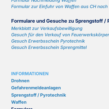
For­mu­lar Nach­mel­dung Waf­fen
For­mu­lar zur Ein­fuhr von Waf­fen aus CH nach
For­mu­la­re und Ge­su­che zu Spreng­stoff / P
Merk­blatt zur Ver­kaufs­be­wil­li­gung
Ge­such für den Ver­kauf von Feu­er­werks­kör­pern
Ge­such Er­werbs­schein Py­ro­tech­nik
Ge­such Er­werbs­schein Spreng­mit­tel
INFORMATIONEN
Drohnen
Gefahrenmeldeanlagen
Sprengstoff / Pyrotechnik
Waffen