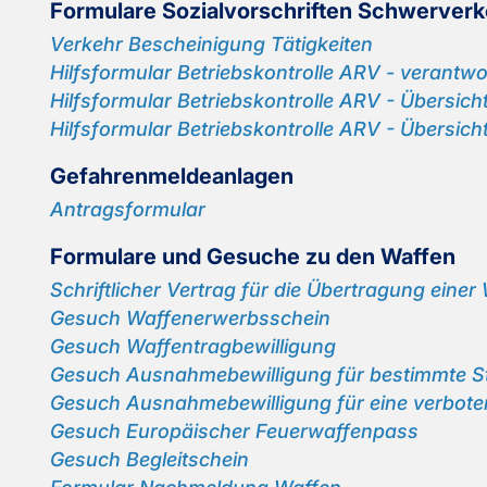
For­mu­la­re So­zi­al­vor­schrif­ten Schwer­ver­
Ver­kehr Be­schei­ni­gung Tä­tig­kei­ten
Hilfs­for­mu­lar Be­triebs­kon­trol­le ARV - ver­ant­wo
Hilfs­for­mu­lar Be­triebs­kon­trol­le ARV - Über­sic
Hilfs­for­mu­lar Be­triebs­kon­trol­le ARV - Über­sicht
Ge­fah­ren­mel­de­an­la­gen
An­trags­for­mu­lar
For­mu­la­re und Ge­su­che zu den Waf­fen
Schrift­li­cher Ver­trag für die Über­tra­gung einer
Ge­such Waf­fen­er­werbs­schein
Ge­such Waf­fen­trag­be­wil­li­gung
Ge­such Aus­nah­me­be­wil­li­gung für be­stimm­te St
Ge­such Aus­nah­me­be­wil­li­gung für eine ver­bo­t
Ge­such Eu­ro­päi­scher Feu­er­waf­fen­pass
Ge­such Be­gleit­schein