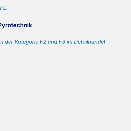
 FL
y­ro­tech­nik
 der Ka­te­go­rie F2 und F3 im De­tail­han­del