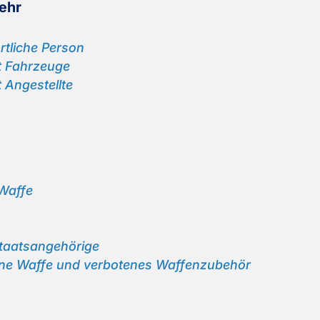
kehr
rt­li­che Per­son
ht Fahr­zeu­ge
 An­ge­stell­te
 Waffe
aats­an­ge­hö­ri­ge
e­ne Waffe und ver­bo­te­nes Waf­fen­zu­be­hör