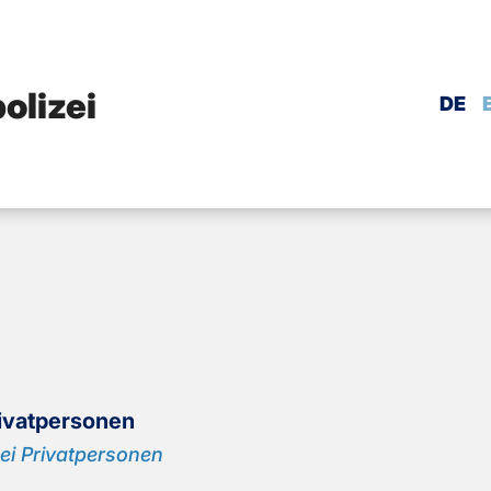
olizei
DE
­vat­per­so­nen
i Pri­vat­per­so­nen