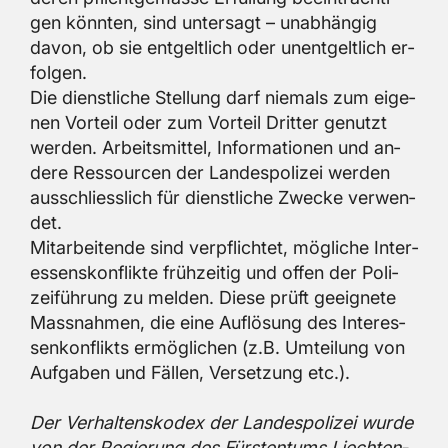
gen könn­ten, sind un­ter­sagt – un­ab­hän­gig
davon, ob sie ent­gelt­lich oder un­ent­gelt­lich er­
fol­gen.
Die dienst­li­che Stel­lung darf nie­mals zum ei­ge­
nen Vor­teil oder zum Vor­teil Drit­ter ge­nutzt
wer­den. Ar­beits­mit­tel, In­for­ma­tio­nen und an­
de­re Res­sour­cen der Lan­des­po­li­zei wer­den
aus­schliess­lich für dienst­li­che Zwe­cke ver­wen­
det.
Mit­ar­bei­ten­de sind ver­pflich­tet, mög­li­che In­ter­
es­sens­kon­flik­te früh­zei­tig und offen der Po­li­
zei­füh­rung zu mel­den. Diese prüft ge­eig­ne­te
Mass­nah­men, die eine Auf­lö­sung des In­ter­es­
sen­kon­flikts er­mög­li­chen (z.B. Um­tei­lung von
Auf­ga­ben und Fäl­len, Ver­set­zung etc.).
Der Ver­hal­tens­ko­dex der Lan­des­po­li­zei wurde
von der Re­gie­rung des Fürs­ten­tums Liech­ten­