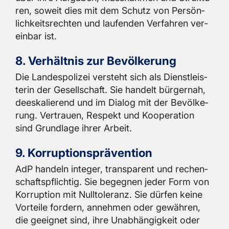
ren, so­weit dies mit dem Schutz von Per­sön­
lich­keits­rech­ten und lau­fen­den Ver­fah­ren ver­
ein­bar ist.
8. Ver­hält­nis zur Be­völ­ke­rung
Die Lan­des­po­li­zei ver­steht sich als Dienst­leis­
te­rin der Ge­sell­schaft. Sie han­delt bür­ger­nah,
de­es­ka­lie­rend und im Dia­log mit der Be­völ­ke­
rung. Ver­trau­en, Re­spekt und Ko­ope­ra­ti­on
sind Grund­la­ge ihrer Ar­beit.
9. Kor­rup­ti­ons­prä­ven­ti­on
AdP han­deln in­te­ger, trans­pa­rent und re­chen­
schafts­pflich­tig. Sie be­geg­nen jeder Form von
Kor­rup­ti­on mit Null­to­le­ranz. Sie dür­fen keine
Vor­tei­le for­dern, an­neh­men oder ge­wäh­ren,
die ge­eig­net sind, ihre Un­ab­hän­gig­keit oder