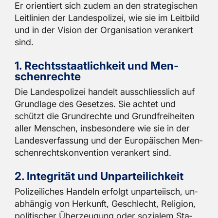
Er ori­en­tiert sich zudem an den stra­te­gi­schen
Leit­li­ni­en der Lan­des­po­li­zei, wie sie im Leit­bild
und in der Vi­si­on der Or­ga­ni­sa­ti­on ver­an­kert
sind.
1. Rechts­staat­lich­keit und Men­
schen­rech­te
Die Lan­des­po­li­zei han­delt aus­schliess­lich auf
Grund­la­ge des Ge­set­zes. Sie ach­tet und
schützt die Grund­rech­te und Grund­frei­hei­ten
aller Men­schen, ins­be­son­de­re wie sie in der
Lan­des­ver­fas­sung und der Eu­ro­päi­schen Men­
schen­rechts­kon­ven­ti­on ver­an­kert sind.
2. In­te­gri­tät und Un­par­tei­lich­keit
Po­li­zei­li­ches Han­deln er­folgt un­par­tei­isch, un­
ab­hän­gig von Her­kunft, Ge­schlecht, Re­li­gi­on,
po­li­ti­scher Über­zeu­gung oder so­zia­lem Sta­