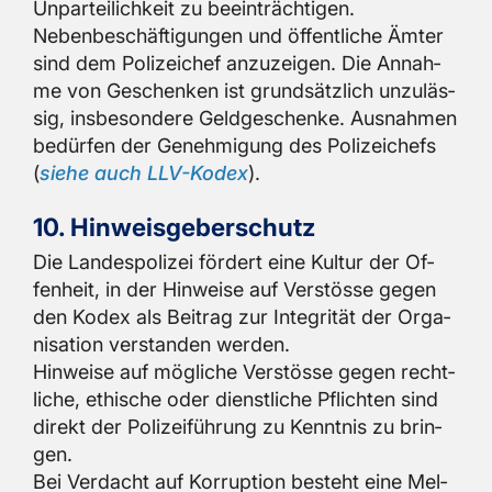
Un­par­tei­lich­keit zu be­ein­träch­ti­gen.
Ne­ben­be­schäf­ti­gun­gen und öf­fent­li­che Ämter
sind dem Po­li­zei­chef an­zu­zei­gen. Die An­nah­
me von Ge­schen­ken ist grund­sätz­lich un­zu­läs­
sig, ins­be­son­de­re Geld­ge­schen­ke. Aus­nah­men
be­dür­fen der Ge­neh­mi­gung des Po­li­zei­chefs
(
siehe auch LLV-Kodex
).
10. Hin­weis­ge­ber­schutz
Die Lan­des­po­li­zei för­dert eine Kul­tur der Of­
fen­heit, in der Hin­wei­se auf Ver­stös­se gegen
den Kodex als Bei­trag zur In­te­gri­tät der Or­ga­
ni­sa­ti­on ver­stan­den wer­den.
Hin­wei­se auf mög­li­che Ver­stös­se gegen recht­
li­che, ethi­sche oder dienst­li­che Pflich­ten sind
di­rekt der Po­li­zei­füh­rung zu Kennt­nis zu brin­
gen.
Bei Ver­dacht auf Kor­rup­ti­on be­steht eine Mel­