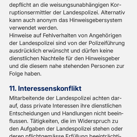
de­pflicht an die wei­sungs­un­ab­hän­gi­gen Kor­
rup­ti­ons­er­mitt­ler der Lan­des­po­li­zei. Al­ter­na­tiv
kann auch an­onym das Hin­weis­ge­ber­sys­tem
ver­wen­det wer­den.
Hin­wei­se auf Fehl­ver­hal­ten von An­ge­hö­ri­gen
der Lan­des­po­li­zei sind von der Po­li­zei­füh­rung
aus­drück­lich er­wünscht und dür­fen keine
dienst­li­chen Nach­tei­le für den Hin­weis­ge­ber
und die die­sem nahe ste­hen­den Per­so­nen zur
Folge haben.
11. In­ter­es­sens­kon­flikt
Mit­ar­bei­ten­de der Lan­des­po­li­zei ach­ten dar­
auf, dass pri­va­te In­ter­es­sen ihre dienst­li­chen
Ent­schei­dun­gen und Hand­lun­gen nicht be­ein­
flus­sen. Tä­tig­kei­ten, die im Wi­der­spruch zu
den Auf­ga­ben der Lan­des­po­li­zei ste­hen oder
deren pflicht­ge­mäs­se Er­fül­lung be­ein­träch­ti­