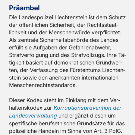
Prä­am­bel
Die Lan­des­po­li­zei Liech­ten­stein ist dem Schutz
der öf­fent­li­chen Si­cher­heit, der Rechts­staat­
lich­keit und der Men­schen­wür­de ver­pflich­tet.
Als zen­tra­le Si­cher­heits­be­hör­de des Lan­des
er­füllt sie Auf­ga­ben der Ge­fah­ren­ab­wehr,
Straf­ver­fol­gung und des Straf­voll­zugs. Ihre Tä­
tig­keit ba­siert auf de­mo­kra­ti­schen Grund­wer­
ten, der Ver­fas­sung des Fürs­ten­tums Liech­ten­
stein sowie den an­er­kann­ten in­ter­na­tio­na­len
Men­schen­rechts­stan­dards.
Die­ser Kodex steht im Ein­klang mit dem Ver­
hal­tens­ko­dex zur
Kor­rup­ti­ons­prä­ven­ti­on der
Lan­des­ver­wal­tung
und er­gänzt die­sen um
spe­zi­fi­sche be­rufs­ethi­sche Grund­sät­ze für das
po­li­zei­li­che Han­deln im Sinne von Art. 3 PolG.