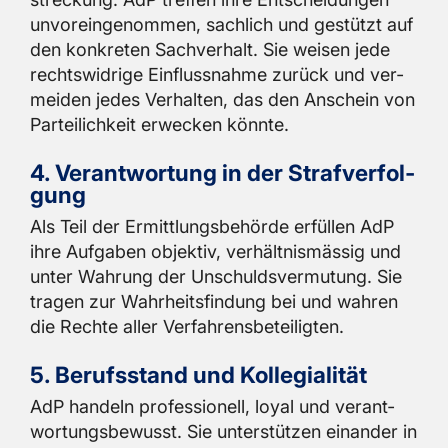
un­vor­ein­ge­nom­men, sach­lich und ge­stützt auf
den kon­kre­ten Sach­ver­halt. Sie wei­sen jede
rechts­wid­ri­ge Ein­fluss­nah­me zu­rück und ver­
mei­den jedes Ver­hal­ten, das den An­schein von
Par­tei­lich­keit er­we­cken könn­te.
4. Ver­ant­wor­tung in der Straf­ver­fol­
gung
Als Teil der Er­mitt­lungs­be­hör­de er­fül­len AdP
ihre Auf­ga­ben ob­jek­tiv, ver­hält­nis­mäs­sig und
unter Wah­rung der Un­schulds­ver­mu­tung. Sie
tra­gen zur Wahr­heits­fin­dung bei und wah­ren
die Rech­te aller Ver­fah­rens­be­tei­lig­ten.
5. Be­rufs­stand und Kol­le­gia­li­tät
AdP han­deln pro­fes­sio­nell, loyal und ver­ant­
wor­tungs­be­wusst. Sie un­ter­stüt­zen ein­an­der in