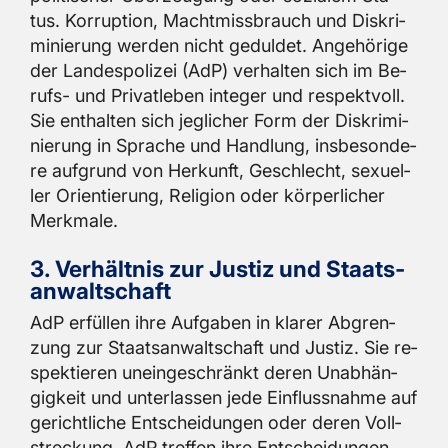
tus. Kor­rup­ti­on, Macht­miss­brauch und Dis­kri­
mi­nie­rung wer­den nicht ge­dul­det. An­ge­hö­ri­ge
der Lan­des­po­li­zei (AdP) ver­hal­ten sich im Be­
rufs- und Pri­vat­le­ben in­te­ger und re­spekt­voll.
Sie ent­hal­ten sich jeg­li­cher Form der Dis­kri­mi­
nie­rung in Spra­che und Hand­lung, ins­be­son­de­
re auf­grund von Her­kunft, Ge­schlecht, se­xu­el­
ler Ori­en­tie­rung, Re­li­gi­on oder kör­per­li­cher
Merk­ma­le.
3. Ver­hält­nis zur Jus­tiz und Staats­
an­walt­schaft
AdP er­fül­len ihre Auf­ga­ben in kla­rer Ab­gren­
zung zur Staats­an­walt­schaft und Jus­tiz. Sie re­
spek­tie­ren un­ein­ge­schränkt deren Un­ab­hän­
gig­keit und un­ter­las­sen jede Ein­fluss­nah­me auf
ge­richt­li­che Ent­schei­dun­gen oder deren Voll­
stre­ckung. AdP tref­fen ihre Ent­schei­dun­gen