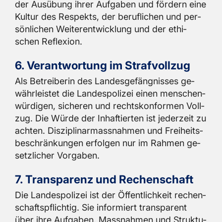
der Aus­übung ihrer Auf­ga­ben und för­dern eine
Kul­tur des Re­spekts, der be­ruf­li­chen und per­
sön­li­chen Wei­ter­ent­wick­lung und der ethi­
schen Re­fle­xi­on.
6. Ver­ant­wor­tung im Straf­voll­zug
Als Be­trei­be­rin des Lan­des­ge­fäng­nis­ses ge­
währ­leis­tet die Lan­des­po­li­zei einen men­schen­
wür­di­gen, si­che­ren und rechts­kon­for­men Voll­
zug. Die Würde der In­haf­tier­ten ist je­der­zeit zu
ach­ten. Dis­zi­pli­nar­mass­nah­men und Frei­heits­
be­schrän­kun­gen er­fol­gen nur im Rah­men ge­
setz­li­cher Vor­ga­ben.
7. Trans­pa­renz und Re­chen­schaft
Die Lan­des­po­li­zei ist der Öf­fent­lich­keit re­chen­
schafts­pflich­tig. Sie in­for­miert trans­pa­rent
über ihre Auf­ga­ben, Mass­nah­men und Struk­tu­