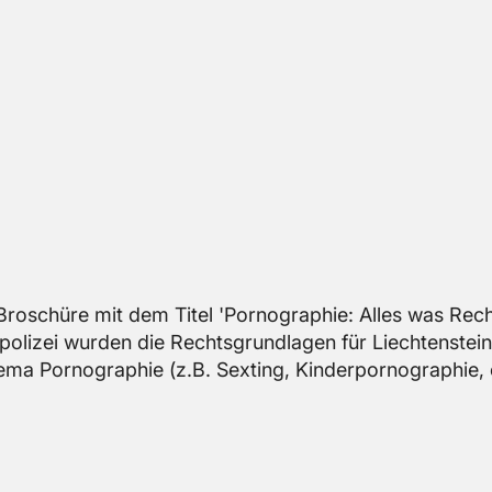
e Bro­schü­re mit dem Titel 'Por­no­gra­phie: Alles was Rech
po­li­zei wur­den die Rechts­grund­la­gen für Liech­ten­stein
ema Por­no­gra­phie (z.B. Sex­ting, Kin­der­por­no­gra­phie,