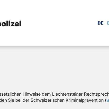
olizei
DE
­setz­li­chen Hin­wei­se dem Liech­ten­stei­ner Recht­spre­
n Sie bei der Schwei­ze­ri­schen Kri­mi­nal­prä­ven­ti­on (
w