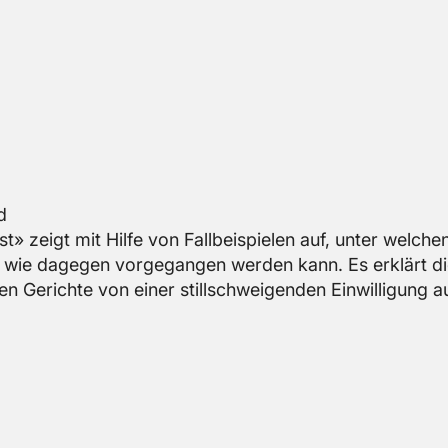
d
st» zeigt mit Hilfe von Fall­bei­spie­len auf, unter wel­che
ie da­ge­gen vor­ge­gan­gen wer­den kann. Es er­klärt die 
 Ge­rich­te von einer still­schwei­gen­den Ein­wil­li­gung a