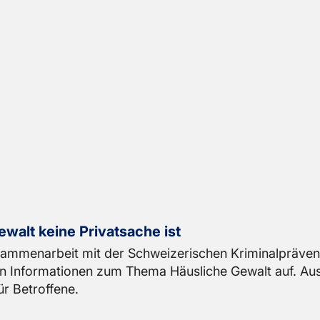
walt keine Pri­vat­sa­che ist
­men­ar­beit mit der Schwei­ze­ri­schen Kri­mi­nal­prä­ven­t
ten In­for­ma­tio­nen zum Thema Häus­li­che Ge­walt auf. Au
r Be­trof­fe­ne.