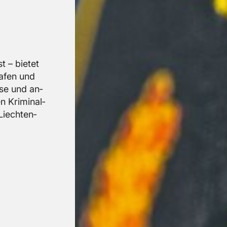
t – bie­tet
ra­fen und
ese und an­
n Kri­mi­nal­
Liech­ten­