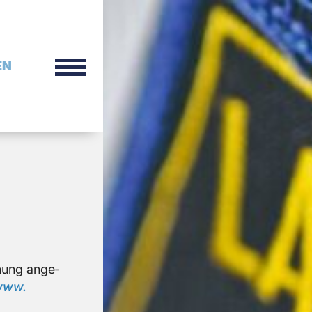
EN
chung an­ge­
ww.​