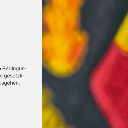
n Be­din­gun­
ge­setz­li­
us­ge­hen.