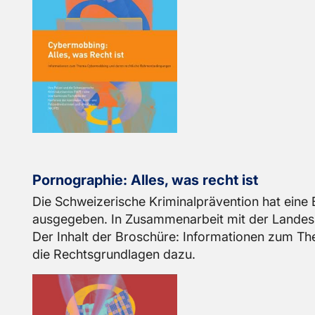
Por­no­gra­phie: Alles, was recht ist
Die Schwei­ze­ri­sche Kri­mi­nal­prä­ven­ti­on hat ein
aus­ge­ge­ben. In Zu­sam­men­ar­beit mit der Lan­des­
Der In­halt der Bro­schü­re: In­for­ma­tio­nen zum Th
die Rechts­grund­la­gen dazu.