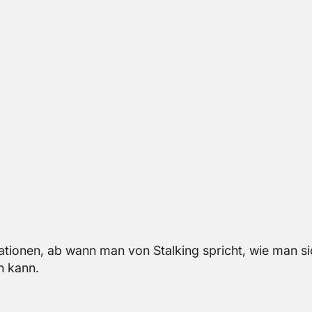
­ma­tio­nen, ab wann man von Stal­king spricht, wie man 
n kann.