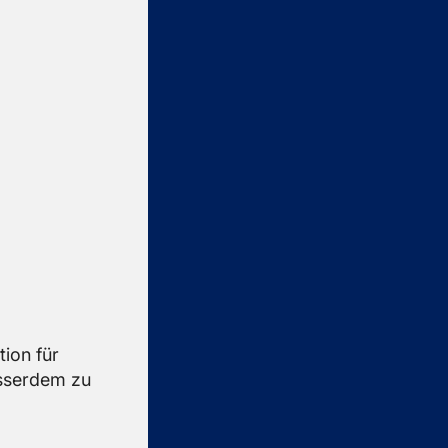
i­on für
s­ser­dem zu