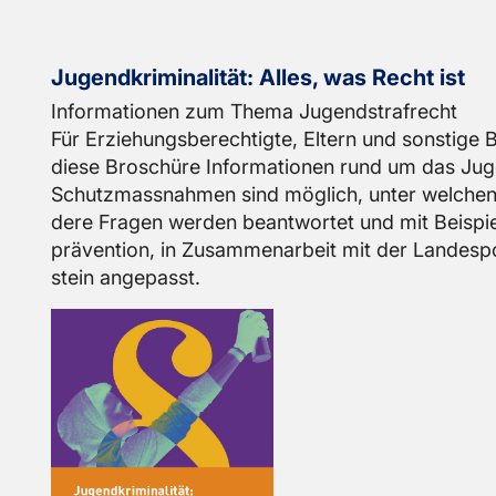
Ju­gend­kri­mi­na­li­tät: Alles, was Recht ist
In­for­ma­tio­nen zum Thema Ju­gend­straf­recht
Für Er­zie­hungs­be­rech­tig­te, El­tern und sons­ti­ge
diese Bro­schü­re In­for­ma­tio­nen rund um das Ju­ge
Schutz­mass­nah­men sind mög­lich, unter wel­chen Be
de­re Fra­gen wer­den be­ant­wor­tet und mit Bei­spie­l
prä­ven­ti­on, in Zu­sam­men­ar­beit mit der Lan­des­p
stein an­ge­passt.