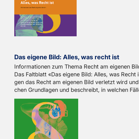
Das ei­ge­ne Bild: Alles, was recht ist
In­for­ma­tio­nen zum Thema Recht am ei­ge­nen Bil
Das Falt­blatt «Das ei­ge­ne Bild: Alles, was Recht i
gen das Recht am ei­ge­nen Bild ver­letzt wird und w
chen Grund­la­gen und be­schreibt, in wel­chen Fäl­len