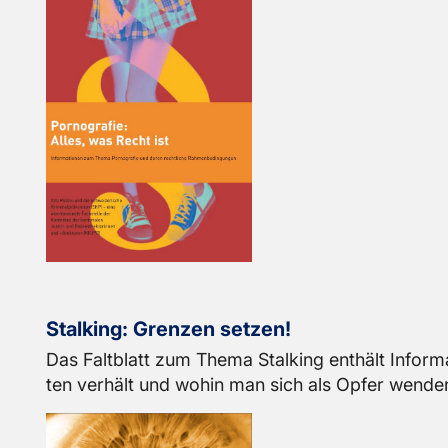
Stal­king: Gren­zen set­zen!
Das Falt­blatt zum Thema Stal­king ent­hält In­for
ten ver­hält und wohin man sich als Opfer wen­de