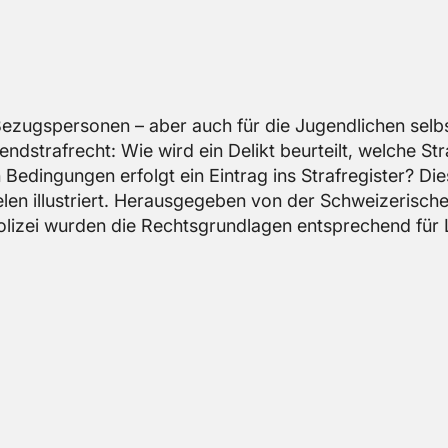
 Be­zugs­per­so­nen – aber auch für die Ju­gend­li­chen selbs
nd­straf­recht: Wie wird ein De­likt be­ur­teilt, wel­che St
­din­gun­gen er­folgt ein Ein­trag ins Straf­re­gis­ter? Di
en il­lus­triert. Her­aus­ge­ge­ben von der Schwei­ze­ri­sche
o­li­zei wur­den die Rechts­grund­la­gen ent­spre­chend für 