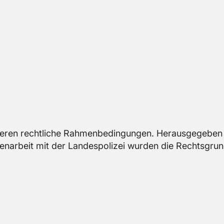
ren recht­li­che Rah­men­be­din­gun­gen. Her­aus­ge­ge­be
men­ar­beit mit der Lan­des­po­li­zei wur­den die Rechts­grun