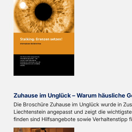
Zu­hau­se im Un­glück – Warum häus­li­che Ge­
Die Bro­schü­re Zu­hau­se im Un­glück wurde in Zu­sam
Liech­ten­stein an­ge­passt und zeigt die wich­tigs­
fin­den sind Hilfs­an­ge­bo­te sowie Ver­hal­ten­s­tipp fü