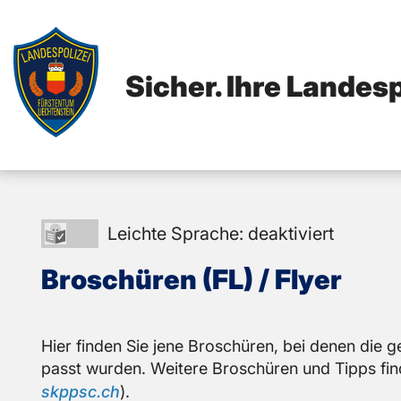
Sicher. Ihre Landesp
Leichte
Leichte Sprache: deaktiviert
Sprache:
Bro­schü­ren (FL) / Flyer
deaktiviert
Hier fin­den Sie jene Bro­schü­ren, bei denen die ge
passt wur­den. Wei­te­re Bro­schü­ren und Tipps fin­de
skppsc.​ch
).