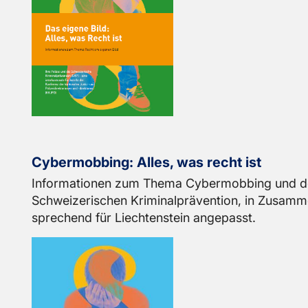
Cy­ber­mob­bing: Alles, was recht ist
In­for­ma­tio­nen zum Thema Cy­ber­mob­bing und de
Schwei­ze­ri­schen Kri­mi­nal­prä­ven­ti­on, in Zu­sam­
spre­chend für Liech­ten­stein an­ge­passt.