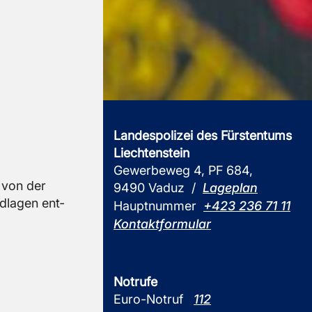
Landespolizei des Fürstentums
Liechtenstein
Gewerbeweg 4, PF 684,
n von der
9490 Vaduz /
Lageplan
d­la­gen ent­
Hauptnummer
+423 236 71 11
Kontaktformular
Notrufe
Euro-Notruf
112