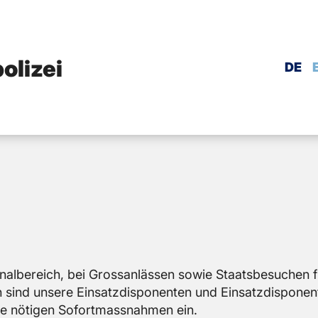
olizei
DE
nal­be­reich, bei Gross­an­läs­sen sowie Staats­be­su­chen f
d un­se­re Ein­satz­dis­po­nen­ten und Ein­satz­dis­po­nen­
die nö­ti­gen So­fort­mass­nah­men ein.