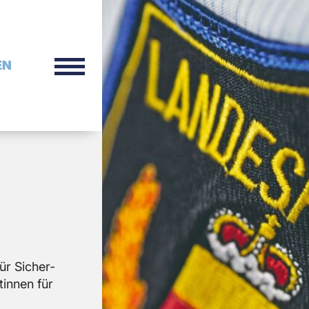
EN
ür Si­cher­
tin­nen für