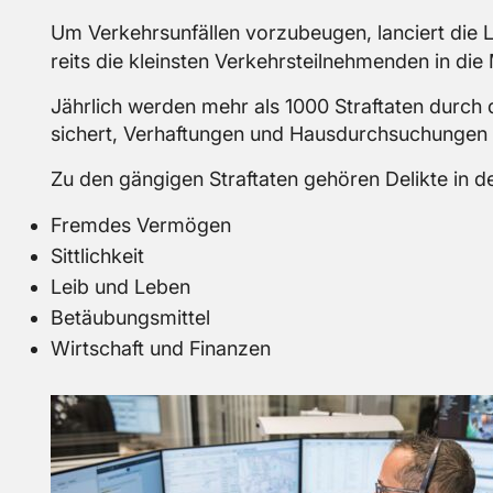
Um Ver­kehrs­un­fäl­len vor­zu­beu­gen, lan­ciert die L
reits die kleins­ten Ver­kehrs­teil­neh­men­den in die 
Jähr­lich wer­den mehr als 1000 Straf­ta­ten durch d
si­chert, Ver­haf­tun­gen und Haus­durch­su­chun­gen 
Zu den gän­gi­gen Straf­ta­ten ge­hö­ren De­lik­te in d
Frem­des Ver­mö­gen
Sitt­lich­keit
Leib und Leben
Be­täu­bungs­mit­tel
Wirt­schaft und Fi­nan­zen