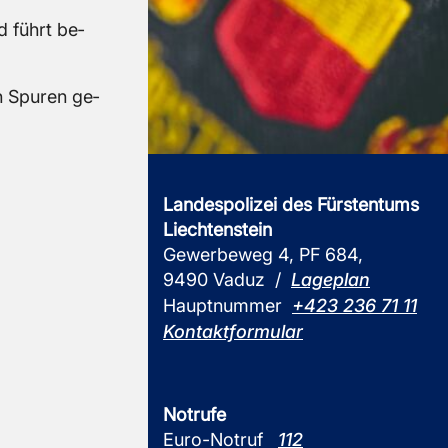
 führt be­
n Spu­ren ge­
Landespolizei des Fürstentums
Liechtenstein
Gewerbeweg 4, PF 684,
9490 Vaduz /
Lageplan
Hauptnummer
+423 236 71 11
Kontaktformular
Notrufe
Euro-Notruf
112