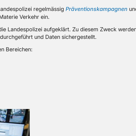
an­des­po­li­zei re­gel­mäs­sig
Prä­ven­ti­ons­kam­pa­gnen
und
Ma­te­rie Ver­kehr ein.
ie Lan­des­po­li­zei auf­ge­klärt. Zu die­sem Zweck wer­de
durch­ge­führt und Daten si­cher­ge­stellt.
en Be­rei­chen: