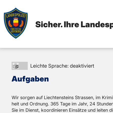
Sicher. Ihre Landesp
Leichte
Leichte Sprache: deaktiviert
Sprache:
Auf­ga­ben
deaktiviert
Wir sor­gen auf Liech­ten­steins Stras­sen, im Kri­mi­
heit und Ord­nung. 365 Tage im Jahr, 24 Stun­den sin
Sie im Dienst, ko­or­di­nie­ren Ein­sät­ze und lei­ten 