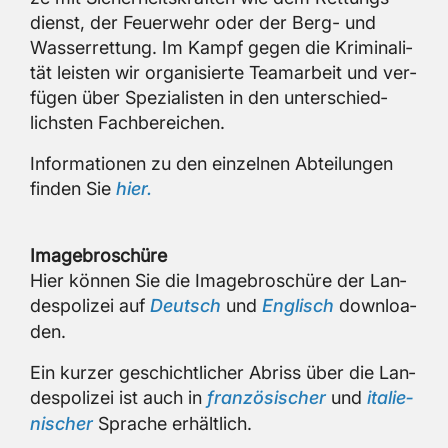
dienst, der Feu­er­wehr oder der Berg- und
Was­ser­ret­tung. Im Kampf gegen die Kri­mi­na­li­
tät leis­ten wir or­ga­ni­sier­te Team­ar­beit und ver­
fü­gen über Spe­zia­lis­ten in den un­ter­schied­
lichs­ten Fach­be­rei­chen.
In­for­ma­tio­nen zu den ein­zel­nen Ab­tei­lun­gen
fin­den Sie
hier.
Image­bro­schü­re
Hier kön­nen Sie die Image­bro­schü­re der Lan­
des­po­li­zei auf
Deutsch
und
Eng­lisch
down­loa­
den.
Ein kur­zer ge­schicht­li­cher Ab­riss über die Lan­
des­po­li­zei ist auch in
fran­zö­si­scher
und
ita­lie­
ni­scher
Spra­che er­hält­lich.