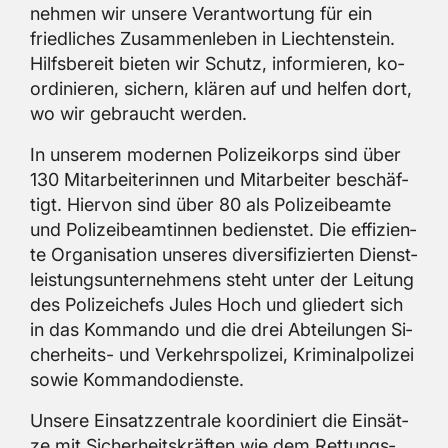
neh­men wir un­se­re Ver­ant­wor­tung für ein
fried­li­ches Zu­sam­men­le­ben in Liech­ten­stein.
Hilfs­be­reit bie­ten wir Schutz, in­for­mie­ren, ko­
or­di­nie­ren, si­chern, klä­ren auf und hel­fen dort,
wo wir ge­braucht wer­den.
In un­se­rem mo­der­nen Po­li­zei­korps sind über
130 Mit­ar­bei­te­rin­nen und Mit­ar­bei­ter be­schäf­
tigt. Hier­von sind über 80 als Po­li­zei­be­am­te
und Po­li­zei­be­am­tin­nen be­diens­tet. Die ef­fi­zi­en­
te Or­ga­ni­sa­ti­on un­se­res di­ver­si­fi­zier­ten Dienst­
leis­tungs­un­ter­neh­mens steht unter der Lei­tung
des Po­li­zei­chefs Jules Hoch und glie­dert sich
in das Kom­man­do und die drei Ab­tei­lun­gen Si­
cher­heits- und Ver­kehrs­po­li­zei, Kri­mi­nal­po­li­zei
sowie Kom­man­do­diens­te.
Un­se­re Ein­satz­zen­tra­le ko­or­di­niert die Ein­sät­
ze mit Si­cher­heits­kräf­ten wie dem Ret­tungs­