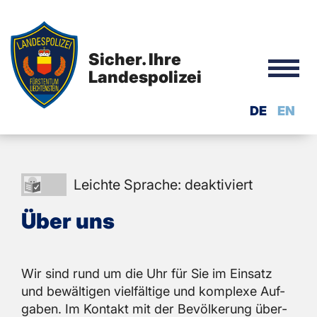
Sicher. Ihre
Landespolizei
DE
EN
Leichte
Leichte Sprache: deaktiviert
Sprache:
Über uns
deaktiviert
Wir sind rund um die Uhr für Sie im Ein­satz
und be­wäl­ti­gen viel­fäl­ti­ge und kom­ple­xe Auf­
ga­ben. Im Kon­takt mit der Be­völ­ke­rung über­