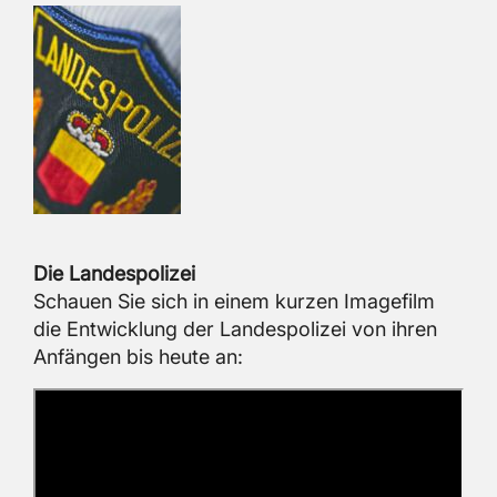
Die Lan­des­po­li­zei
Schau­en Sie sich in einem kur­zen Image­film
die Ent­wick­lung der Lan­des­po­li­zei von ihren
An­fän­gen bis heute an: