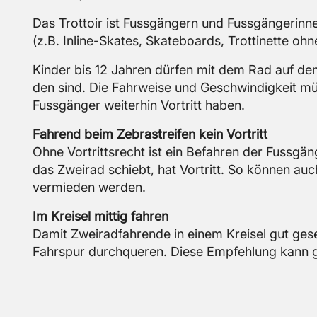
Das Trot­toir ist Fuss­gän­gern und Fuss­gän­ge­rin­ne
(z.B. In­li­ne-Skates, Skate­boards, Trot­ti­net­te oh
Kin­der bis 12 Jah­ren dür­fen mit dem Rad auf dem 
den sind. Die Fahr­wei­se und Ge­schwin­dig­keit mü
Fuss­gän­ger wei­ter­hin Vor­tritt haben.
Fah­rend beim Ze­bra­strei­fen kein Vor­tritt
Ohne Vor­tritts­recht ist ein Be­fah­ren der Fuss­gän
das Zwei­rad schiebt, hat Vor­tritt. So kön­nen auch m
ver­mie­den wer­den.
Im Krei­sel mit­tig fah­ren
Damit Zwei­rad­fah­ren­de in einem Krei­sel gut ge­s
Fahr­spur durch­que­ren. Diese Emp­feh­lung kann ge­fä