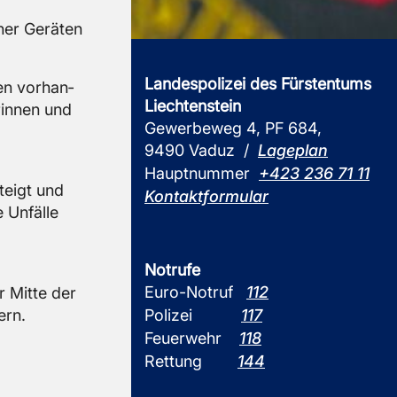
her Ge­rä­ten
Landespolizei des Fürstentums
en vor­han­
Liechtenstein
rin­nen und
Gewerbeweg 4, PF 684,
9490 Vaduz /
Lageplan
Hauptnummer
+423 236 71 11
steigt und
Kontaktformular
 Un­fäl­le
Notrufe
Euro-Notruf
112
er Mitte der
ern.
Polizei
117
Feuerwehr
118
Rettung
144