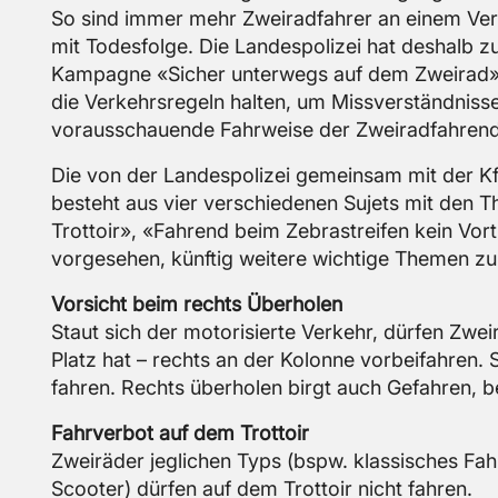
So sind immer mehr Zwei­rad­fah­rer an einem Ver­keh
mit To­des­fol­ge. Die Lan­des­po­li­zei hat des­halb
Kam­pa­gne «Si­cher un­ter­wegs auf dem Zwei­rad» 
die Ver­kehrs­re­geln hal­ten, um Miss­ver­ständ­nis­
vor­aus­schau­en­de Fahr­wei­se der Zwei­rad­fah­ren­d
Die von der Lan­des­po­li­zei ge­mein­sam mit der K
be­steht aus vier ver­schie­de­nen Su­jets mit den
Trot­toir», «Fah­rend beim Ze­bra­strei­fen kein Vor­tr
vor­ge­se­hen, künf­tig wei­te­re wich­ti­ge The­men 
Vor­sicht beim rechts Über­ho­len
Staut sich der mo­to­ri­sier­te Ver­kehr, dür­fen Zwe
Platz hat – rechts an der Ko­lon­ne vor­bei­fah­ren. 
fah­ren. Rechts über­ho­len birgt auch Ge­fah­ren, be
Fahr­ver­bot auf dem Trot­toir
Zwei­rä­der jeg­li­chen Typs (bspw. klas­si­sches F
Scoo­ter) dür­fen auf dem Trot­toir nicht fah­ren.