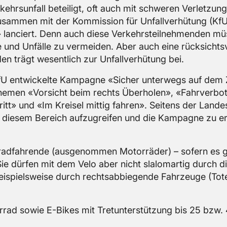
rs­un­fall be­tei­ligt, oft auch mit schwe­ren Ver­let­zun
 zu­sam­men mit der Kom­mis­si­on für Un­fall­ver­hü­tung (K
lan­ciert. Denn auch diese Ver­kehrs­teil­neh­men­den mü
se und Un­fäl­le zu ver­mei­den. Aber auch eine rück­sichts­
en trägt we­sent­lich zur Un­fall­ver­hü­tung bei.
fU ent­wi­ckel­te Kam­pa­gne «Si­cher un­ter­wegs auf dem
 The­men «Vor­sicht beim rechts Über­ho­len», «Fahr­ver­b
itt» und «Im Krei­sel mit­tig fah­ren». Sei­tens der Lan­des­p
zu die­sem Be­reich auf­zu­grei­fen und die Kam­pa­gne zu er­
i­rad­fah­ren­de (aus­ge­nom­men Mo­tor­rä­der) – so­fern es 
Sie dür­fen mit dem Velo aber nicht sla­lo­m­ar­tig durch di
i­spiels­wei­se durch rechts­ab­bie­gen­de Fahr­zeu­ge (Tot
ahr­rad sowie E-Bikes mit Tret­un­ter­stüt­zung bis 25 bzw