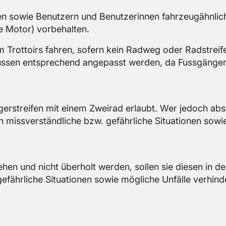
n sowie Be­nut­zern und Be­nut­ze­rin­nen fahr­zeu­gähn­li­c
ne Motor) vor­be­hal­ten.
Trot­toirs fah­ren, so­fern kein Rad­weg oder Rad­strei­f
s­sen ent­spre­chend an­ge­passt wer­den, da Fuss­gän­ge­
­ger­strei­fen mit einem Zwei­rad er­laubt. Wer je­doch ab­
iss­ver­ständ­li­che bzw. ge­fähr­li­che Si­tua­tio­nen sowie
e­hen und nicht über­holt wer­den, sol­len sie die­sen in d
hr­li­che Si­tua­tio­nen sowie mög­li­che Un­fäl­le ver­hin­d