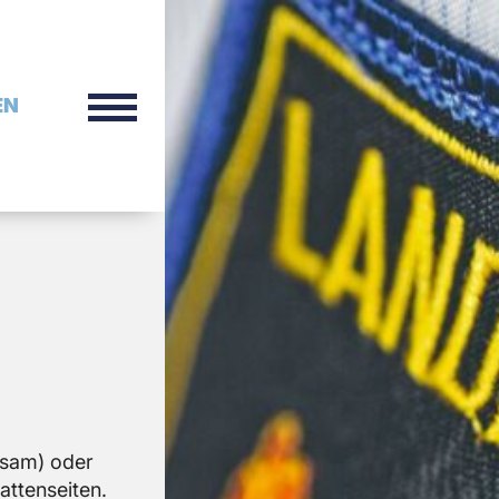
EN
g­sam) oder
t­ten­sei­ten.