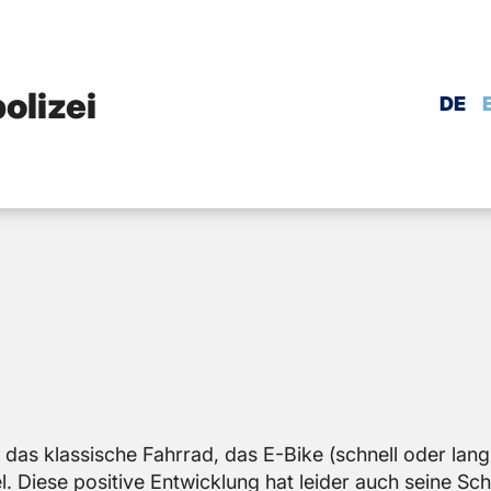
olizei
DE
n das klas­si­sche Fahr­rad, das E-Bike (schnell oder lan
. Diese po­si­ti­ve Ent­wick­lung hat lei­der auch seine Scha