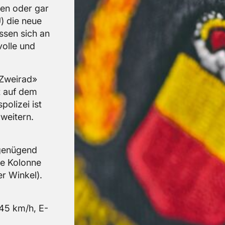
­gen oder gar
fU) die neue
s­sen sich an
vol­le und
 Zwei­rad»
ot auf dem
o­li­zei ist
wei­tern.
ge­nü­gend
e Ko­lon­ne
er Win­kel).
. 45 km/h, E-