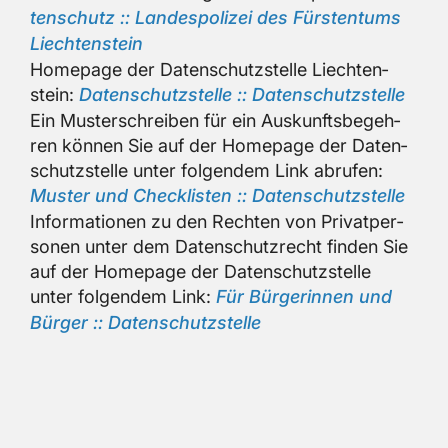
ten­schutz :: Lan­des­po­li­zei des Fürs­ten­tums
Liech­ten­stein
Home­page der Da­ten­schutz­stel­le Liech­ten­
stein:
Da­ten­schutz­stel­le :: Da­ten­schutz­stel­le
Ein Mus­ter­schrei­ben für ein Aus­kunfts­be­geh­
ren kön­nen Sie auf der Home­page der Da­ten­
schutz­stel­le unter fol­gen­dem Link ab­ru­fen:
Mus­ter und Check­lis­ten :: Da­ten­schutz­stel­le
In­for­ma­tio­nen zu den Rech­ten von Pri­vat­per­
so­nen unter dem Da­ten­schutz­recht fin­den Sie
auf der Home­page der Da­ten­schutz­stel­le
unter fol­gen­dem Link:
Für Bür­ge­rin­nen und
Bür­ger :: Da­ten­schutz­stel­le