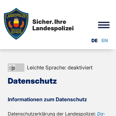
Sicher. Ihre
Landespolizei
DE
EN
Leichte
Leichte Sprache: deaktiviert
Sprache:
Da­ten­schutz
deaktiviert
In­for­ma­tio­nen zum Da­ten­schutz
Da­ten­schutz­er­klä­rung der Lan­des­po­li­zei:
Da­